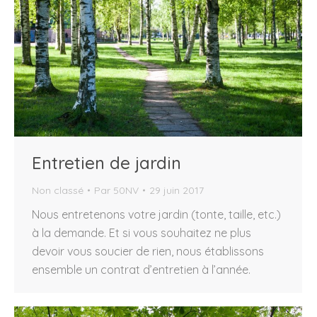
Entretien de jardin
Non classé
Par
50NV
29 juin 2017
Nous entretenons votre jardin (tonte, taille, etc.)
à la demande. Et si vous souhaitez ne plus
devoir vous soucier de rien, nous établissons
ensemble un contrat d’entretien à l’année.