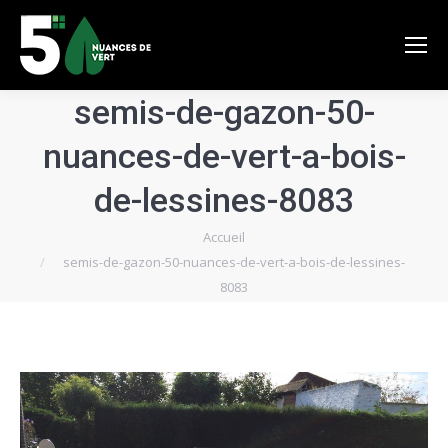
semis-de-gazon-50-
nuances-de-vert-a-bois-
de-lessines-8083
Vous êtes ici :
Accueil
semis-de-gazon-50-nuances-de-vert-a-bois-de-lessines-
8083