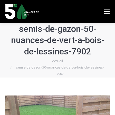
semis-de-gazon-50-
nuances-de-vert-a-bois-
de-lessines-7902
Vous êtes ici :
Accueil
semis-de-gazon-50-nuances-de-vert-a-bois-de-lessines-
7902