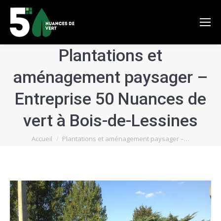
Plantations et
aménagement paysager –
Entreprise 50 Nuances de
vert à Bois-de-Lessines
Vous êtes ici :
Accueil
Plantations et aménagement paysager –…