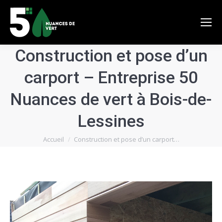
Construction et pose d’un
carport – Entreprise 50
Nuances de vert à Bois-de-
Lessines
Vous êtes ici :
Accueil
Construction et pose d’un carport…