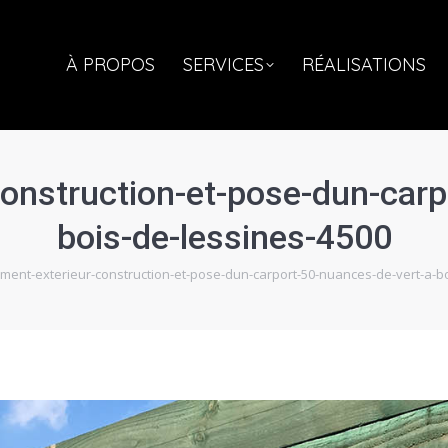
À PROPOS
SERVICES
RÉALISATIONS
CO
À PROPOS
SERVICES
RÉALISATIONS
nstruction-et-pose-dun-carp
bois-de-lessines-4500
nt-exterieur-construction-et-pose-dun-carport-50-nuances-de-vert-a-bo