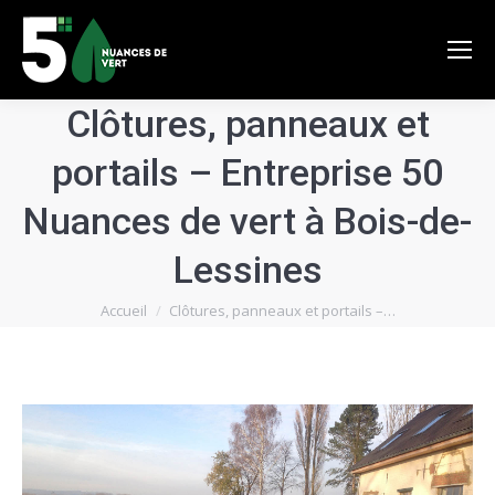
Clôtures, panneaux et
portails – Entreprise 50
Nuances de vert à Bois-de-
Lessines
Vous êtes ici :
Accueil
Clôtures, panneaux et portails –…