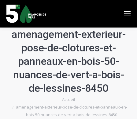
amenagement-exterieur-
pose-de-clotures-et-
panneaux-en-bois-50-
nuances-de-vert-a-bois-
de-lessines-8450
Vous êtes ici :
Accueil
amenagement-exterieur-pose-de-clotures-et-panneaux-en-
bois-50-nuances-de-vert-a-bois-de-lessines-8450