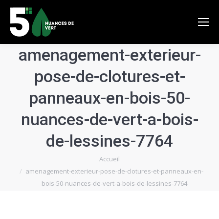
amenagement-exterieur-
pose-de-clotures-et-
panneaux-en-bois-50-
nuances-de-vert-a-bois-
de-lessines-7764
Vous êtes ici :
Accueil
amenagement-exterieur-pose-de-clotures-et-panneaux-en-
bois-50-nuances-de-vert-a-bois-de-lessines-7764