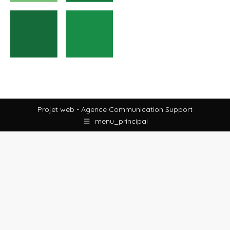
Projet web -
Agence Communication Support
menu_principal